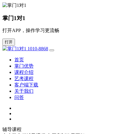
掌门1对1
打开APP，操作学习更流畅
打开
1010-8868
首页
掌门优势
课程介绍
艺考课程
客户端下载
关于我们
问答
辅导课程